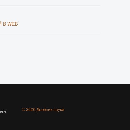
Й В WEB
© 2026 Дневник науки
тей