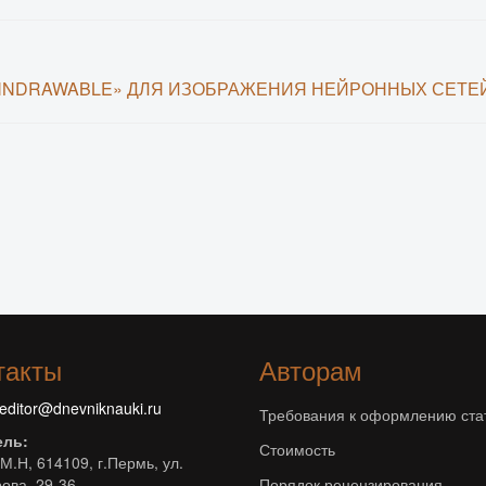
«NNDRAWABLE» ДЛЯ ИЗОБРАЖЕНИЯ НЕЙРОННЫХ СЕТЕ
такты
Авторам
editor@dnevniknauki.ru
Требования к оформлению ста
ель:
Стоимость
М.Н, 614109, г.Пермь, ул.
ова, 29-36
Порядок рецензирования