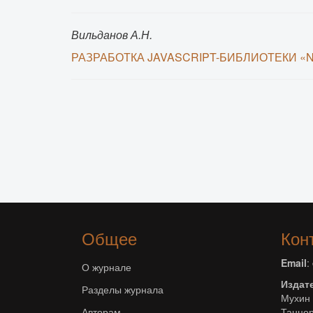
Вильданов А.Н.
РАЗРАБОТКА JAVASCRIPT-БИБЛИОТЕКИ 
Общее
Кон
Email
:
О журнале
Издат
Разделы журнала
Мухин 
Авторам
Танцор