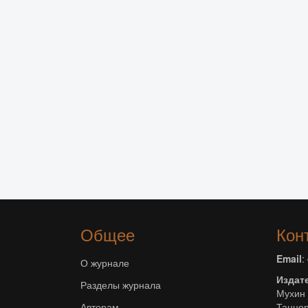
Общее
Кон
Email
:
О журнале
Издат
Разделы журнала
Мухин 
Авторам
Танцор