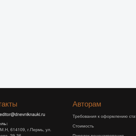
такты
Авторам
editor@dnevniknauki.ru
Требования к оформлению ста
ель:
Стоимость
М.Н, 614109, г.Пермь, ул.
ова, 29-36
Порядок рецензирования