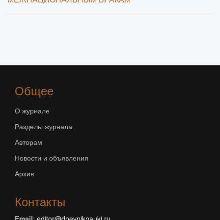
Общее
О журнале
Разделы журнала
Авторам
Новости и объявления
Архив
Контакты
Email
:
editor@dnevniknauki.ru