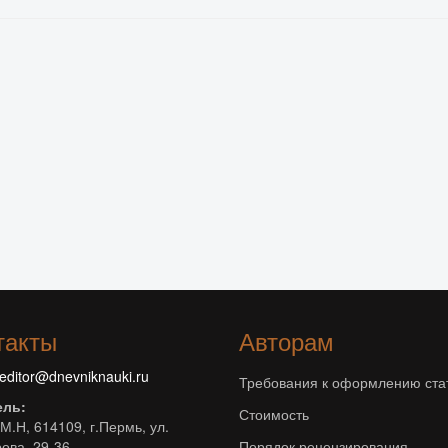
такты
Авторам
editor@dnevniknauki.ru
Требования к оформлению ста
ель:
Стоимость
М.Н, 614109, г.Пермь, ул.
ова, 29-36
Порядок рецензирования