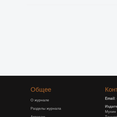
Общее
Кон
Email
:
О журнале
Издат
Разделы журнала
Мухин 
Авторам
Танцор